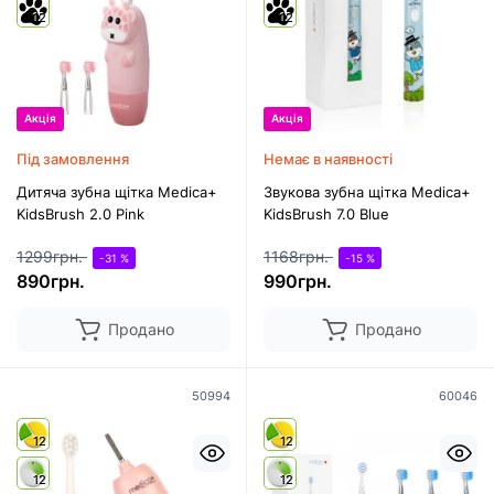
12
12
Акція
Акція
Під замовлення
Немає в наявності
Дитяча зубна щітка Medica+
Звукова зубна щітка Medica+
KidsBrush 2.0 Pink
KidsBrush 7.0 Blue
1299грн.
1168грн.
-31 %
-15 %
890грн.
990грн.
Продано
Продано
50994
60046
12
12
12
12