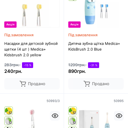
Акція
Акція
Під замовлення
Під замовлення
Насадки для детской зубной
Дитяча зубна щітка Medica+
щетки (4 шт ) Medica+
KidsBrush 2.0 Blue
Kidsbrush 2.0 yellow
283грн.
1299грн.
-15 %
-31 %
240грн.
890грн.
Продано
Продано
50993/3
50995
12
12
12
12