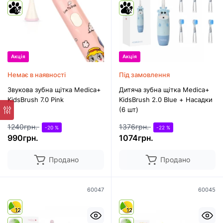
12
12
Акція
Акція
Немає в наявності
Під замовлення
Звукова зубна щітка Medica+
Дитяча зубна щітка Medica+
KidsBrush 7.0 Pink
KidsBrush 2.0 Blue + Насадки
(6 шт)
1240грн.
1376грн.
-20 %
-22 %
990грн.
1074грн.
Продано
Продано
60047
60045
12
12