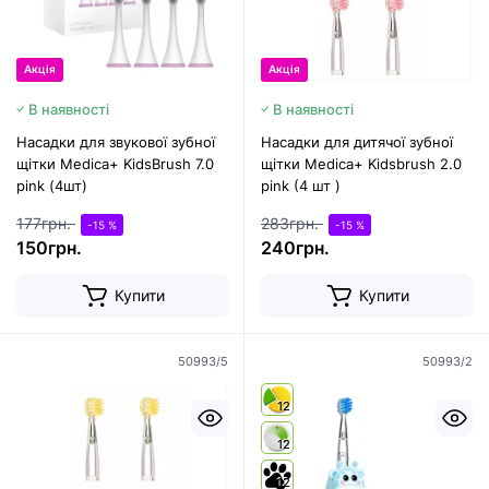
Акція
Акція
В наявності
В наявності
Насадки для звукової зубної
Насадки для дитячої зубної
щітки Medica+ KidsBrush 7.0
щітки Medica+ Kidsbrush 2.0
pink (4шт)
pink (4 шт )
177грн.
283грн.
-15 %
-15 %
150грн.
240грн.
Купити
Купити
50993/5
50993/2
12
12
12