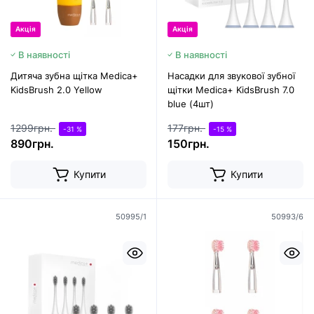
Акція
Акція
В наявності
В наявності
Дитяча зубна щітка Medica+
Насадки для звукової зубної
KidsBrush 2.0 Yellow
щітки Medica+ KidsBrush 7.0
blue (4шт)
1299грн.
177грн.
-31 %
-15 %
890грн.
150грн.
Купити
Купити
50995/1
50993/6