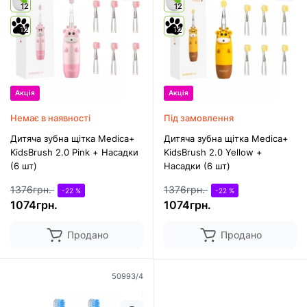
12
12
12
12
Акція
Акція
Немає в наявності
Під замовлення
Дитяча зубна щітка Medica+
Дитяча зубна щітка Medica+
KidsBrush 2.0 Pink + Насадки
KidsBrush 2.0 Yellow +
(6 шт)
Насадки (6 шт)
1376грн.
1376грн.
-22 %
-22 %
1074грн.
1074грн.
Продано
Продано
50993/4