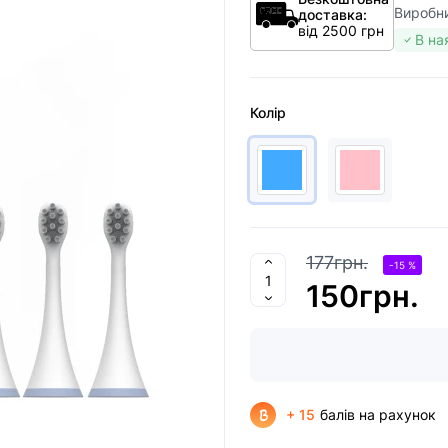
Виробн
доставка:
від 2500 грн
В на
Колір
177грн.
-15 %
150грн.
+ 15
балів на рахунок