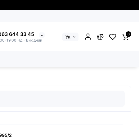
063 644 33 45
0
Ук
:00-19:00 Нд.- Вихідний
4шт)
995/2