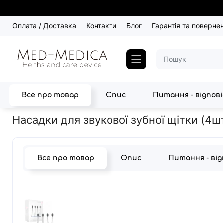
Оплата / Доставка
Контакти
Блог
Гарантія та поверне
Все про товар
Опис
Питання - відпов
Головна
Догляд за ротовою порожниною
Зубні щітки для ді
Насадки для звукової зубної щітки (4ш
Все про товар
Опис
Питання - ві