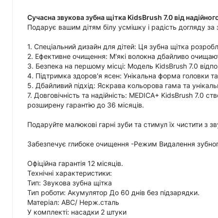
Сучасна звукова зубна щітка KidsBrush 7.0 від надійно
Подарує вашим дітям білу усмішку і радість догляду за
1. Спеціальний дизайн для дітей: Ця зубна щітка розро
2. Ефективне очищення: М'які волокна дбайливо очищають
3. Безпека на першому місці: Модель KidsBrush 7.0 відп
4. Підтримка здоров'я ясен: Унікальна форма головки та
5. Дбайливий підхід: Яскрава кольорова гама та унікал
7. Довговічність та надійність: MEDICA+ KidsBrush 7.0 
розширену гарантію до 36 місяців.
Подаруйте малюкові гарні зуби та стимул їх чистити з з
Забезпечує глибоке очищення -Режим Видалення зубно
Офіційна гарантія 12 місяців.
Технічні характеристики:
Тип: Звукова зубна щітка
Тип роботи: Акумулятор До 60 днів без підзарядки.
Матеріал: АВС/ Нерж.сталь
У комплекті: насадки 2 штуки