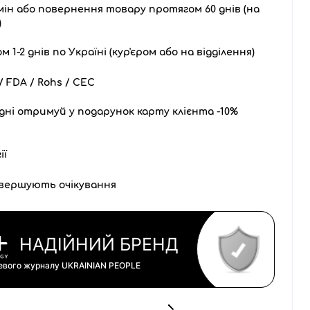
ін або повернення товару протягом 60 днів (на
)
1-2 днів по Україні (кур'єром або на відділення)
 FDA / Rohs / CEC
дні отримуй у подарунок карту клієнта -10%
ії
вершують очікування
НАДІЙНИЙ БРЕНД
цевого журналу
UKRAINIAN PEOPLE