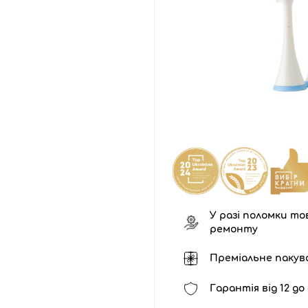
У разі поломки тов
ремонту
Преміальне пакув
Гарантія від 12 до 