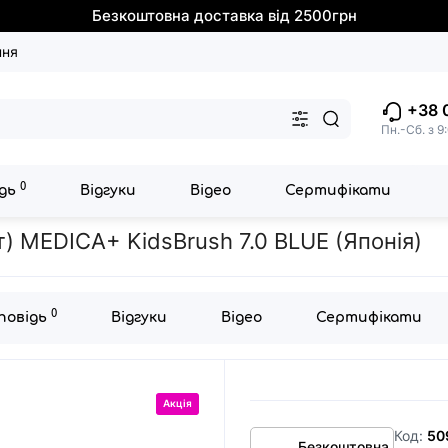
Безкоштовна доставка від 2500грн
ння
+38 
Пн.-Сб. з 9
0
ідь
Відгуки
Відео
Сертифікати
тей
Насадки для звукової зубної щітки Medica+ KidsBrush 7.0 blue (
т) MEDICA+ KidsBrush 7.0 BLUE (Японія)
0
дповідь
Відгуки
Відео
Сертифікати
Акція
Код:
50
Безкоштовна