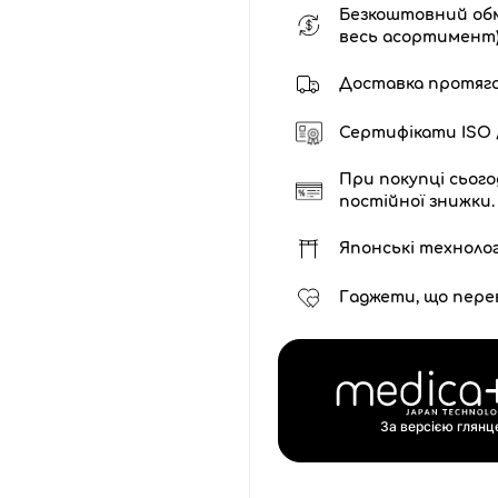
Безкоштовний обм
весь асортимент
Доставка протягом 
Сертифікати ISO /
При покупці сього
постійної знижки.
Японські технолог
Гаджети, що пере
За версією глян