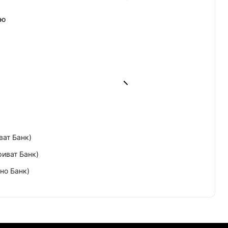
ою
ват Банк)
риват Банк)
но Банк)