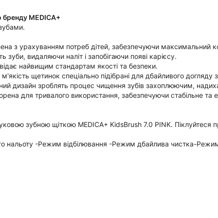
го бренду MEDICA+
 зубами.
блена з урахуванням потреб дітей, забезпечуючи максимальний ко
 зуби, видаляючи наліт і запобігаючи появі карієсу.
овідає найвищим стандартам якості та безпеки.
 м'якість щетинок спеціально підібрані для дбайливого догляду 
ьний дизайн зроблять процес чищення зубів захоплюючим, надих
створена для тривалого використання, забезпечуючи стабільне та
вуковою зубною щіткою MEDICA+ KidsBrush 7.0 PINK. Піклуйтеся п
го нальоту -Режим відбілювання -Режим дбайлива чистка-Реж