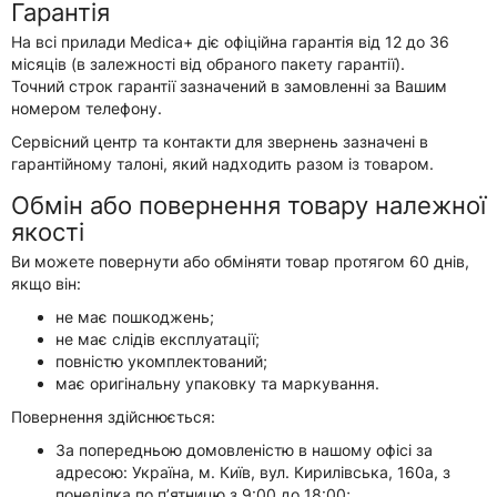
Гарантія
На всі прилади Medica+ діє офіційна гарантія
від 12 до 36
місяців
(в залежності від обраного пакету гарантії).
Точний строк гарантії зазначений в замовленні за Вашим
номером телефону.
Сервісний центр та контакти для звернень зазначені в
гарантійному талоні, який надходить разом із товаром.
Обмін або повернення товару належної
якості
Ви можете повернути або обміняти товар протягом
60 днів
,
якщо він:
не має пошкоджень;
не має слідів експлуатації;
повністю укомплектований;
має оригінальну упаковку та маркування.
Повернення здійснюється:
За попередньою домовленістю
в нашому офісі
за
адресою: Україна, м. Київ, вул. Кирилівська, 160а, з
понеділка по п’ятницю з 9:00 до 18:00;