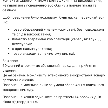
контакт зі шкірою чи тілом після відкриття та використання,
не підлягають поверненню або обміну з причин гігієни та
безпеки.
Щоб повернення було можливим, будь ласка, переконайтеся,
що:
товар збережений у
належному стані
, без пошкоджень
та слідів використання;
повністю збережена
комплектація
(кабелі, інструкції,
аксесуари);
є
оригінальна упаковка
;
товар знаходиться у
чистому вигляді
.
Важливо:
60-денний строк — це збільшений період для прийняття
рішення.
Це
не
означає можливість інтенсивного використання товару
протягом 2 місяців.
Повернення можливе лише за умови збереження належного
товарного вигляду.
Повернення коштів здійснюється протягом 14 робочих днів
після підтвердження.