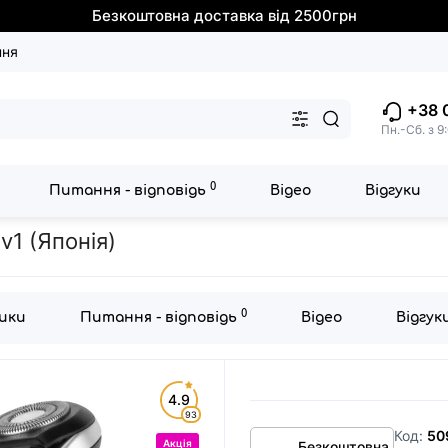
Безкоштовна доставка від 2500грн
ння
+38 
Пн.-Сб. з 9
0
Питання - відповідь
Відео
Відгуки
ва 4в1 Medica+ Shaver 4v1
1 (Японія)
0
ики
Питання - відповідь
Відео
Відгук
4.9
93
Код:
50
Акція
Безкоштовна