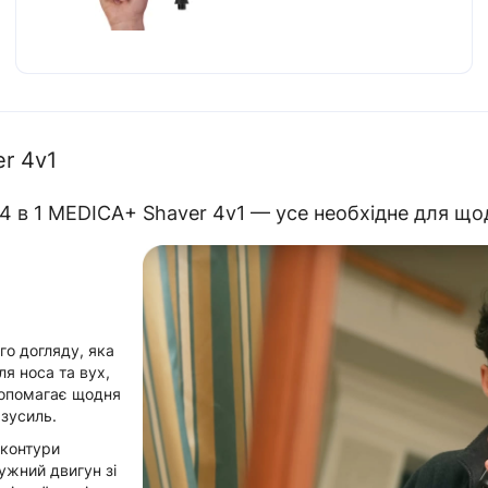
r 4v1
4 в 1 MEDICA+ Shaver 4v1 — усе необхідне для що
го догляду, яка
я носа та вух,
допомагає щодня
 зусиль.
 контури
ужний двигун зі