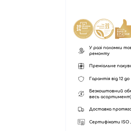
У разі поломки тов
ремонту
Преміальне пакув
Гарантія від 12 до 
Безкоштовний обм
весь асортимент
Доставка протягом 
Сертифікати ISO /