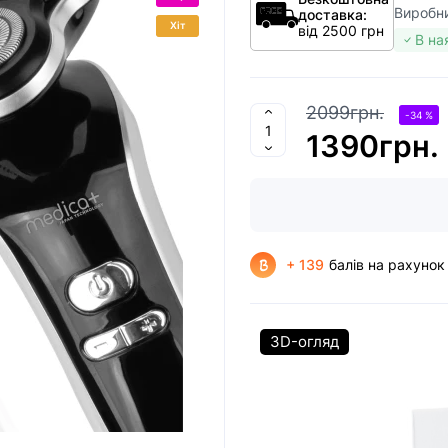
Виробн
доставка:
Хіт
від 2500 грн
В на
2099грн.
-34 %
1390грн.
+ 139
балів на рахунок
3D-огляд