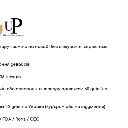
ару - заміна на новий, без очікування сервісного
ання девайсів
36 місяців
ін або повернення товару протягом 60 днів (на
)
1-2 днів по Україні (кур'єром або на відділення)
 FDA / Rohs / CEC