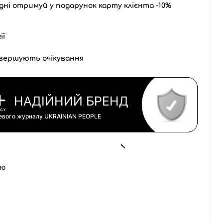
дні отримуй у подарунок карту клієнта -10%
ії
вершують очікування
НАДІЙНИЙ БРЕНД
цевого журналу
UKRAINIAN PEOPLE
ою