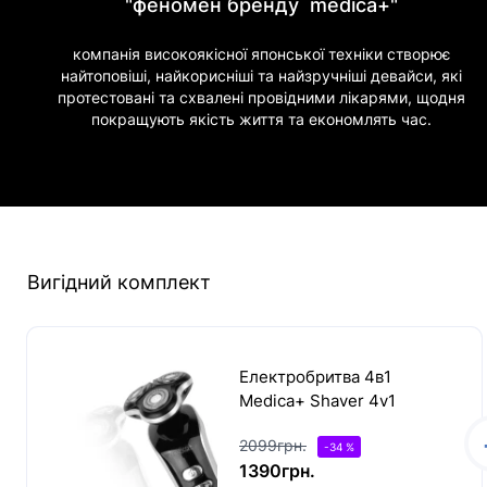
"феномен бренду medica+"
компанія високоякісної японської техніки створює
найтоповіші, найкорисніші та найзручніші девайси, які
протестовані та схвалені провідними лікарями, щодня
покращують якість життя та економлять час.
Вигідний комплект
Електробритва 4в1
Medica+ Shaver 4v1
2099грн.
-34 %
1390грн.