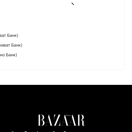
ват Банк)
риват Банк)
но Банк)