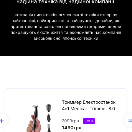
"надійна техніка від надійної компанії "
компанія високоякісної японської техніки створює
найтоповіші, найкорисніші та найзручніші девайси, які
протестовані та схвалені провідними лікарями, щодня
покращують якість життя та економлять час.компанія
високоякісної японської техніки
Триммер Електростанок
4в1 Medica+ Trimmer 8.0
2099грн.
-29 %
1490грн.