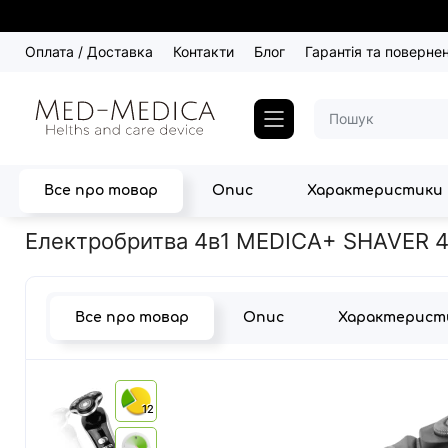
Оплата / Доставка
Контакти
Блог
Гарантія та поверне
Все про товар
Опис
Характеристики
Головна
Товари для чоловіків
Електробритви
Електробрит
Електробритва 4в1 MEDICA+ SHAVER 4v
Все про товар
Опис
Характерист
12