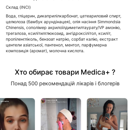
Склад (INCI)
Вода, гліцерин, дикаприлілкарбонат, цетеариловий спирт,
целюлоза (бамбук арундінацея), олія насіння Simmondsia
Chinensis, сополімер акрилоїлдиметилтаурату/VP амонію,
трегалоза, ксилітилглюкозид, ангідроксілітол, ксиліт,
пропіленгліколь, бензоат натрію, сорбат калію, екстракт
центели азіатської, пантенол, ментол, парфумерна
композиція (аромат), молочна кислота.
Хто обирає товари Medica+ ?
Понад 500 рекомендацій лікарів і блогерів