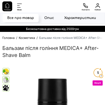
Головна
Меню
Контакти
Кабінет
Все про товар
Опис
Характеристики
Безкоштовна доставка від 2500грн
Головна
Косметика
Бальзам після гоління MEDICA+ After-Shav
Бальзам після гоління MEDICA+ After-
Shave Balm
5
12
7
12
Акція
12