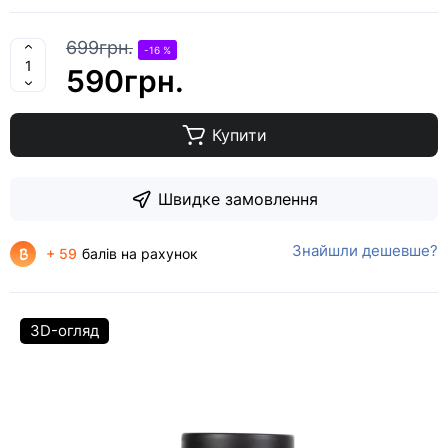
699грн.
-16 %
590грн.
Купити
Швидке замовлення
Знайшли дешевше?
+ 59
балів на рахунок
3D-огляд