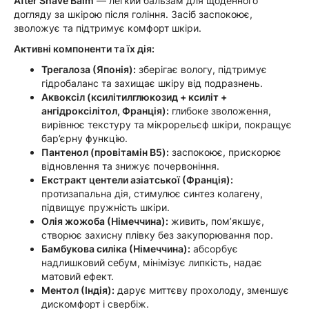
After Shave Balm
— легкий бальзам для щоденного
догляду за шкірою після гоління. Засіб заспокоює,
зволожує та підтримує комфорт шкіри.
Активні компоненти та їх дія:
Трегалоза (Японія):
зберігає вологу, підтримує
гідробаланс та захищає шкіру від подразнень.
Аквоксіл (ксилітилглюкозид + ксиліт +
ангідроксілітол, Франція):
глибоке зволоження,
вирівнює текстуру та мікрорельєф шкіри, покращує
бар’єрну функцію.
Пантенол (провітамін B5):
заспокоює, прискорює
відновлення та знижує почервоніння.
Екстракт центели азіатської (Франція):
протизапальна дія, стимулює синтез колагену,
підвищує пружність шкіри.
Олія жожоба (Німеччина):
живить, пом’якшує,
створює захисну плівку без закупорювання пор.
Бамбукова силіка (Німеччина):
абсорбує
надлишковий себум, мінімізує липкість, надає
матовий ефект.
Ментол (Індія):
дарує миттєву прохолоду, зменшує
дискомфорт і свербіж.