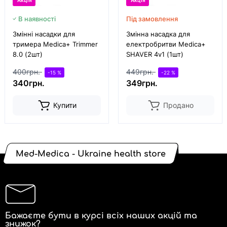
Акція
Акція
В наявності
Під замовлення
Змінні насадки для
Змінна насадка для
тримера Medica+ Trimmer
електробритви Medica+
8.0 (2шт)
SHAVER 4v1 (1шт)
400грн.
449грн.
-15 %
-22 %
340грн.
349грн.
Купити
Продано
Med-Medica - Ukraine health store
Бажаєте бути в курсі всіх наших акцій та
знижок?