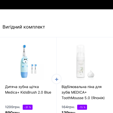
Вигідний комплект
Дитяча зубна щітка
Відбілювальна піна для
Medica+ KidsBrush 2.0 Blue
зубів MEDICA+
ToothMousse 5.0 (Японія)
1299грн.
164грн.
-31 %
-15 %
890грн.
139грн.