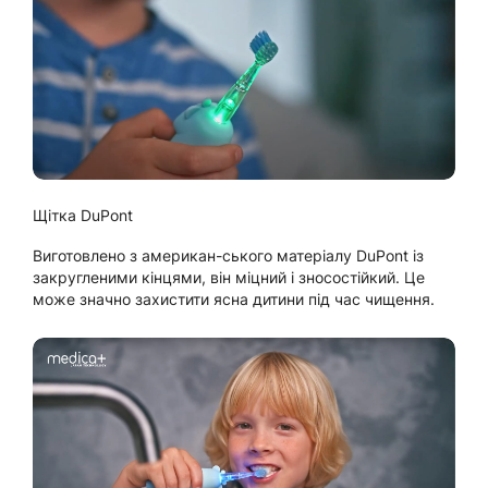
Щітка DuPont
Виготовлено з американ-ського матеріалу DuPont із
закругленими кінцями, він міцний і зносостійкий. Це
може значно захистити ясна дитини під час чищення.