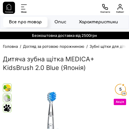
Головна
Меню
Контакти
Кабінет
Все про товар
Опис
Характеристики
Безкоштовна доставка від 2500грн
Головна
Догляд за ротовою порожниною
Зубні щітки для діте
Дитяча зубна щітка MEDICA+
KidsBrush 2.0 Blue (Японія)
5
12
29
12
Акція
12