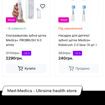
Акція
Акція
В наявності
Під замовлення
Ультразвукова зубна щітка
Насадки для дитячої
Medica+ PROBRUSH 9.0
зубної щітки Medica+
white
Kidsbrush 2.0 blue (4 шт )
3110грн.
283грн.
-26 %
-15 %
2290грн.
240грн.
Купити
Продано
Med-Medica - Ukraine health store