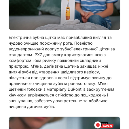
Електрична зубна щітка має привабливий вигляд та
чудово очищає порожнину рота. Повністю
водонепроникний корпус зубної електричної щітки за
стандартом IPX7 дає змогу користуватися нею з
комфортом і без ризику пошкодити складники
пристрою. Мʼяка, делікатна щетина захищає ніжні
дитячі зуби від утворення шкідливого карієсу,
піклується про здоровʼя ясен і підтримує звичку до
правильного чищення зубів із раннього віку. М'які
щетинки головки з матеріалу DuPont із заокругленим
кінчиком вирізняються стійкістю до пошкоджень і
зношування, забезпечуючи ретельне та дбайливе
чищення дитячих зубів.