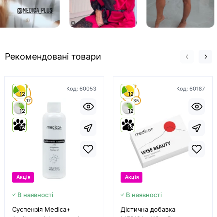
Рекомендовані товари
Код:
60053
Код:
60187
4.9
4.9
12
12
17
35
12
12
12
12
Акція
Акція
В наявності
В наявності
Суспензія Medica+
Дієтична добавка