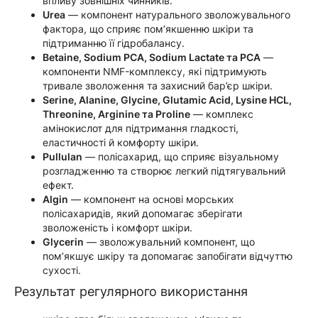
впливу зовнішніх чинників.
Urea
— компонент натурального зволожувального
фактора, що сприяє пом’якшенню шкіри та
підтриманню її гідробалансу.
Betaine, Sodium PCA, Sodium Lactate та PCA
—
компоненти NMF-комплексу, які підтримують
тривале зволоження та захисний бар’єр шкіри.
Serine, Alanine, Glycine, Glutamic Acid, Lysine HCL,
Threonine, Arginine та Proline
— комплекс
амінокислот для підтримання гладкості,
еластичності й комфорту шкіри.
Pullulan
— полісахарид, що сприяє візуальному
розгладженню та створює легкий підтягувальний
ефект.
Algin
— компонент на основі морських
полісахаридів, який допомагає зберігати
зволоженість і комфорт шкіри.
Glycerin
— зволожувальний компонент, що
пом’якшує шкіру та допомагає запобігати відчуттю
сухості.
Результат регулярного використання