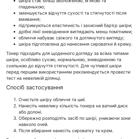
шкіра стає більш зволоженою, м’якою та
гладенькою;
зменшується відчуття сухості та стягнутості після
вмивання;
підтримуються еластичність і захисний бар’єр шкіри;
дрібні лінії зневоднення виглядають менш помітними;
обличчя набуває свіжого та доглянутого вигляду;
шкіра підготовлена до нанесення сироватки й крему.
Тонер підходить для щоденного догляду за всіма типами
шкіри, особливо сухою, нормальною, зневодненою та
схильною до відчуття стягнутості. Для чутливої шкіри
перед першим використанням рекомендується провести
тест на невеликій ділянці.
Спосіб застосування
Очистьте шкіру обличчя та шиї.
Нанесіть невелику кількість тонера на ватний диск
або долоні.
Обережно розподіліть засіб по шкірі, уникаючи зони
навколо очей.
Після вбирання нанесіть сироватку та крем.