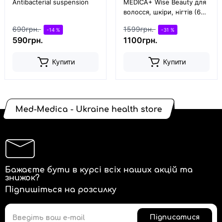
Antibacterial suspension
MEDICA+ Wise Beauty для
волосся, шкіри, нігтів (60
капс)
690грн.
1599грн.
-14 %
-31 %
590грн.
1100грн.
Купити
Купити
Med-Medica - Ukraine health store
Бажаєте бути в курсі всіх наших акцій та
знижок?
Підпишіться на розсилку
Підписатися