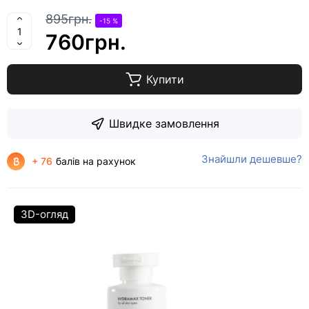
895грн.
-15 %
760грн.
Купити
Швидке замовлення
Знайшли дешевше?
+ 76
балів на рахунок
3D-огляд