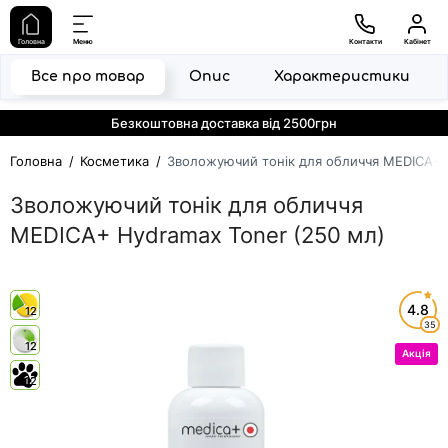
Головна
Меню
Контакти
Кабінет
Все про товар
Опис
Характеристики
Безкоштовна доставка від 2500грн
Головна
Косметика
Зволожуючий тонік для обличчя MEDICA+ 
Зволожуючий тонік для обличчя
MEDICA+ Hydramax Toner (250 мл)
4.8
12
35
12
Акція
12