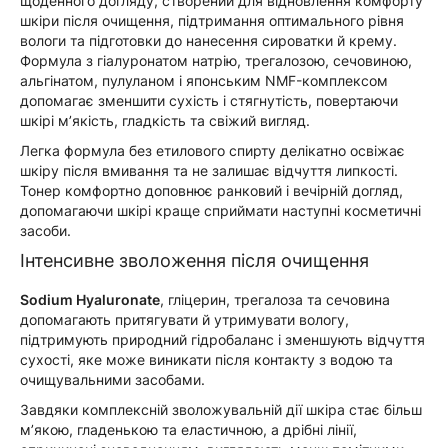
щоденного догляду, створений для відновлення комфорту
шкіри після очищення, підтримання оптимального рівня
вологи та підготовки до нанесення сироватки й крему.
Формула з гіалуронатом натрію, трегалозою, сечовиною,
альгінатом, пулуланом і японським NMF-комплексом
допомагає зменшити сухість і стягнутість, повертаючи
шкірі м’якість, гладкість та свіжий вигляд.
Легка формула без етилового спирту делікатно освіжає
шкіру після вмивання та не залишає відчуття липкості.
Тонер комфортно доповнює ранковий і вечірній догляд,
допомагаючи шкірі краще сприймати наступні косметичні
засоби.
Інтенсивне зволоження після очищення
Sodium Hyaluronate
, гліцерин, трегалоза та сечовина
допомагають притягувати й утримувати вологу,
підтримують природний гідробаланс і зменшують відчуття
сухості, яке може виникати після контакту з водою та
очищувальними засобами.
Завдяки комплексній зволожувальній дії шкіра стає більш
м’якою, гладенькою та еластичною, а дрібні лінії,