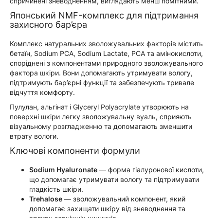
спричинені зневодненням, виглядають менш помітними.
Японський NMF-комплекс для підтримання
захисного бар’єра
Комплекс натуральних зволожувальних факторів містить
бетаїн, Sodium PCA, Sodium Lactate, PCA та амінокислоти,
споріднені з компонентами природного зволожувального
фактора шкіри. Вони допомагають утримувати вологу,
підтримують бар’єрні функції та забезпечують тривале
відчуття комфорту.
Пулулан, альгінат і Glyceryl Polyacrylate утворюють на
поверхні шкіри легку зволожувальну вуаль, сприяють
візуальному розгладженню та допомагають зменшити
втрату вологи.
Ключові компоненти формули
Sodium Hyaluronate
— форма гіалуронової кислоти,
що допомагає утримувати вологу та підтримувати
гладкість шкіри.
Trehalose
— зволожувальний компонент, який
допомагає захищати шкіру від зневоднення та