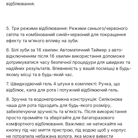
відбілювання.
5. Три режими відбілювання: Режими синього/червоного
світла та комбінований синій+червоний для покращення
ефекту та м'якого впливу на зуби.
6. Білі зуби за 16 хвилин: Автоматичний Таймер з авто-
відключенням після 16 хвилин використання допоможе
дотримуватися часу безпечної процедури для швидких та
надійних результатів. Впевненість у вашій посмішці в будь-
якому місці та в будь-який час.
7. Швидкодіючий гель 4 штуки в комплекті: Ручка, що
відбілює, капа для рота і потужний відбілюючий гель.
8. Зручна та водонепроникна конструкція: Силіконова
чаша для рота підходить для будь-якого розміру,
забезпечуючи зручність та м'якість. Після використання
просто промийте та зберігайте для багаторазового
комфортного відбілювання. Важливо: не натискайте на
кнопку під час миття пристрою, під водою щоб у корпус
не потрапила небажана волога, яка може вивести