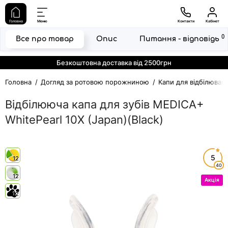
Головна
Меню
Контакти
Кабінет
0
Все про товар
Опис
Питання - відповідь
Безкоштовна доставка від 2500грн
Головна
Догляд за ротовою порожниною
Капи для відбілюван
Відбілююча капа для зубів MEDICA+
WhitePearl 10X (Japan)(Black)
5
12
40
12
Акція
12