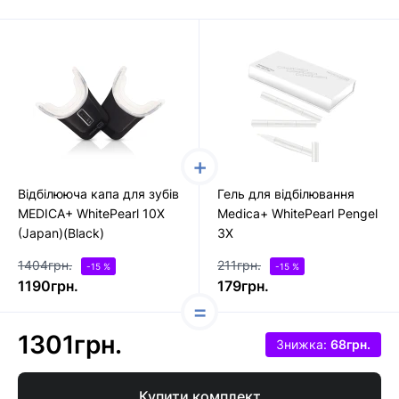
Відбілююча капа для зубів
Гель для відбілювання
MEDICA+ WhitePearl 10X
Medica+ WhitePearl Pengel
(Japan)(Black)
3X
1404грн.
211грн.
-15 %
-15 %
1190грн.
179грн.
1301грн.
Знижка:
68грн.
Купити комплект