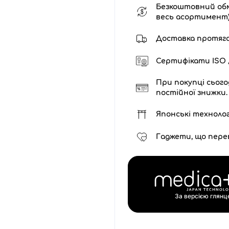
Безкоштовний обм
весь асортимент
Доставка протягом 
Сертифікати ISO /
При покупці сього
постійної знижки.
Японські технолог
Гаджети, що пере
За версією глян