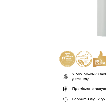
У разі поломки тов
ремонту
Преміальне пакув
Гарантія від 12 до 