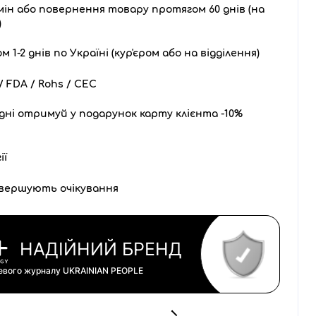
ін або повернення товару протягом 60 днів (на
)
1-2 днів по Україні (кур'єром або на відділення)
 FDA / Rohs / CEC
дні отримуй у подарунок карту клієнта -10%
ії
вершують очікування
НАДІЙНИЙ БРЕНД
цевого журналу
UKRAINIAN PEOPLE