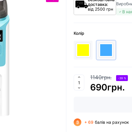
Виробн
доставка:
від 2500 грн
В на
Колір
1140грн.
-39 %
690грн.
+ 69
балів на рахунок