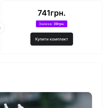
741грн.
Знижка:
39грн.
Купити комплект