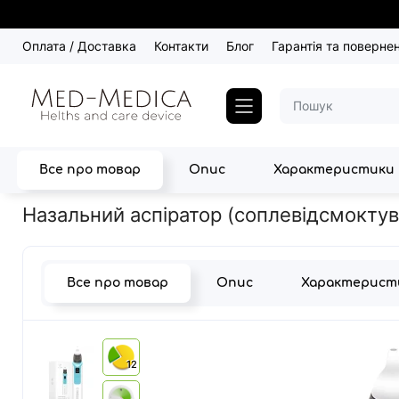
Оплата / Доставка
Контакти
Блог
Гарантія та поверне
Все про товар
Опис
Характеристики
Головна
Догляд за дітьми
Дитячі аспіратори
Назальний ас
Назальний аспіратор (соплевідсмоктув
Все про товар
Опис
Характерист
12