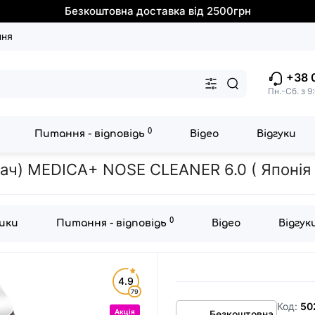
Безкоштовна доставка від 2500грн
ння
+38 
Пн.-Сб. з 9
0
Питання - відповідь
Відео
Відгуки
піратор Medica+ NOSE CLEANER 6.0 Blue
ач) MEDICA+ NOSE CLEANER 6.0 ( Японія 
0
ики
Питання - відповідь
Відео
Відгук
4.9
79
Код:
50
Акція
Безкоштовна