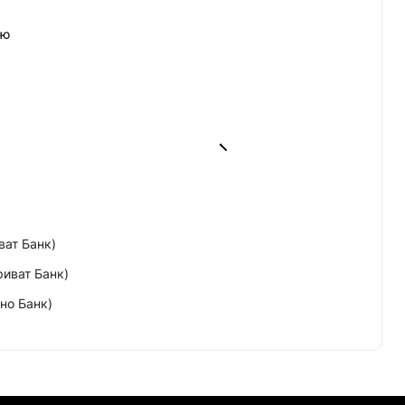
ою
ват Банк)
риват Банк)
но Банк)