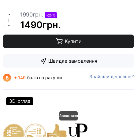
1990грн.
-25 %
1490грн.
Купити
Швидке замовлення
Знайшли дешевше?
+ 149
балів на рахунок
3D-огляд
Завантаження..