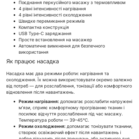
Поєднання перкусійного масажу з термовпливом
4 рівні інтенсивності нагрівання
4 рівні інтенсивності охолодження
Швидке перемикання режимів
Компактна конструкція
USB Type-C заряджання
Просте встановлення на масажер
Автоматичне вимкнення для безпечного
використання
Як працює насадка
Насадка має два режими роботи: нагрівання та
охолодження. Їх можна використовувати окремо залежно
від потреб — для розслаблення, тонізації або комфортного
відновлення після навантажень.
Режим нагрівання:
допомагає розслабити напружені
м’язи, сприяє комфортному прогріванню тканин і
посилює відчуття розслаблення під час масажу.
Температура роботи — 39–45°C.
Режим охолодження:
допомагає тонізувати тканини,
створює освіжаючий ефект після навантажень і
добре підходить після тренувань або активного дня.