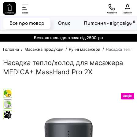
Головна
Меню
Контакти
Кабінет
0
Все про товар
Опис
Питання - відповідь
Безкоштовна доставка від 2500грн
Головна
Масажна продукція
Ручні масажери
Насадка тепло
Насадка тепло/холод для масажера
MEDICA+ MassHand Pro 2Х
12
Акція
12
12