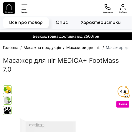
Головна
Меню
Контакти
Кабінет
Все про товар
Опис
Характеристики
Безкоштовна доставка від 2500грн
Головна
Масажна продукція
Масажери для ніг
Масажер для 
Масажер для ніг MEDICA+ FootMass
7.0
4.9
12
22
12
Акція
12