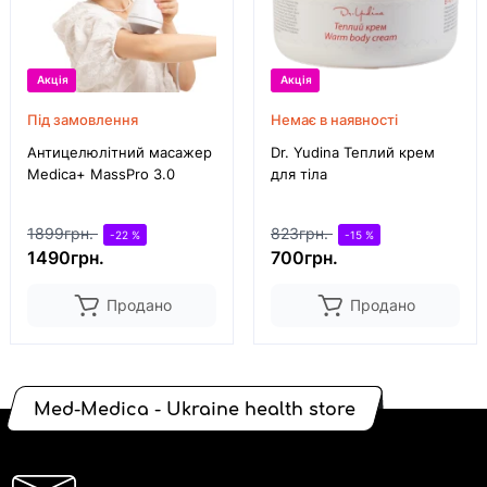
Акція
Акція
Під замовлення
Немає в наявності
Антицелюлітний масажер
Dr. Yudina Теплий крем
Medica+ MassPro 3.0
для тіла
1899грн.
823грн.
-22 %
-15 %
1490грн.
700грн.
Продано
Продано
Med-Medica - Ukraine health store