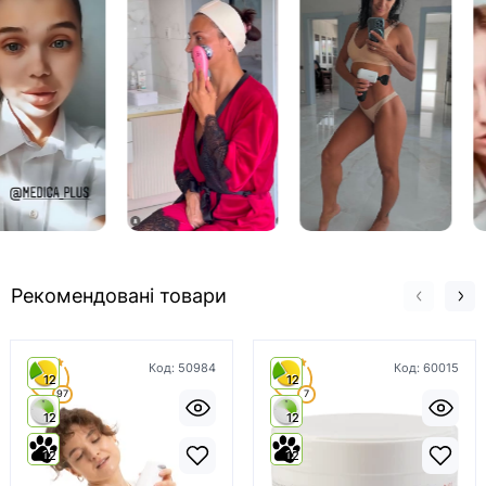
Рекомендовані товари
Код:
50984
Код:
60015
4.9
4.9
12
12
97
7
12
12
12
12