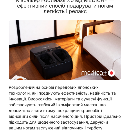
Масажер FootMass 7.0 від MEDICA+ —
ефективний спосіб подарувати ногам
легкість і релакс
Розроблений на основі передових японських
технологій, які поєднують ефективність, надійність та
інновації. Високоякісні матеріали та сучасні функції
забезпечують глибокий і комфортний масаж, що
допомагає зняти втому, покращити кровообіг і
відновити сили після насиченого дня. Пристрій ідеально
підходить для щоденного застосування, даруючи
вашим ногам заслужений відпочинок і турботу.