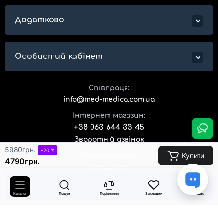
Додатково
Особистий кабінет
Співпраця:
info@med-medica.com.ua
Інтернет магазин:
+38 063 644 33 45
Зворотній дзвінок
5980грн.
-20 %
Купити
Прийом заявок:
4790грн.
Цілодобово
0
Адреса магазину:
Каталог
Пошук
Порівняння
Закладки
Кошик
м.Київ, вул. Кирилівська, 160/20
Час роботи: