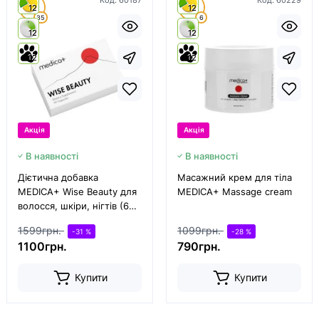
Код:
60187
Код:
60229
4.9
5
12
12
35
6
12
12
12
12
Акція
Акція
В наявності
В наявності
Дієтична добавка
Масажний крем для тіла
MEDICA+ Wise Beauty для
MEDICA+ Massage cream
волосся, шкіри, нігтів (60
капс)
1599грн.
1099грн.
-31 %
-28 %
1100грн.
790грн.
Купити
Купити