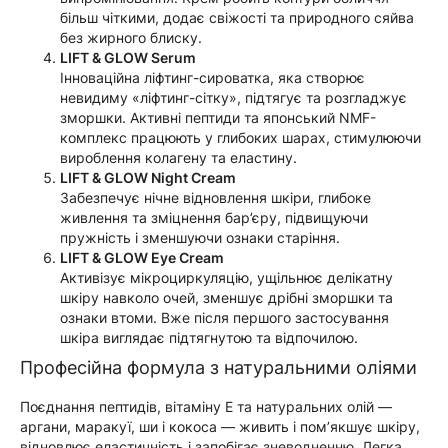
більш чіткими, додає свіжості та природного сяйва
без жирного блиску.
LIFT & GLOW Serum
Інноваційна ліфтинг-сироватка, яка створює
невидиму «ліфтинг-сітку», підтягує та розгладжує
зморшки. Активні пептиди та японський NMF-
комплекс працюють у глибоких шарах, стимулюючи
вироблення колагену та еластину.
LIFT & GLOW Night Cream
Забезпечує нічне відновлення шкіри, глибоке
живлення та зміцнення бар’єру, підвищуючи
пружність і зменшуючи ознаки старіння.
LIFT & GLOW Eye Cream
Активізує мікроциркуляцію, ущільнює делікатну
шкіру навколо очей, зменшує дрібні зморшки та
ознаки втоми. Вже після першого застосування
шкіра виглядає підтягнутою та відпочилою.
Професійна формула з натуральними оліями
Поєднання пептидів, вітаміну Е та натуральних олій —
аргани, маракуї, ши і кокоса — живить і пом’якшує шкіру,
відновлює еластичність і запобігає зневодненню. Легка