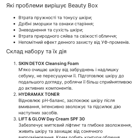
Які проблеми вирішує Beauty Box
Втрата пружності та тонусу шкіри;
Дрібні зморшки та ознаки старіння;
Зневоднення та сухість шкіри;
Втрата природного сяйва та свіжості обличчя;
Непомітний ефект денного захисту від УФ-променів.
Склад набору та їх дія
SKIN DETOX Cleansing Foam
М’яко очищає шкіру від забруднень і надлишку
себуму, не пересушуючи її. Підготовлює шкіру до
подальшого догляду, роблячи її більш сприйнятливою
до активних компонентів.
HYDRAMAX TONER
Відновлює pH-баланс, заспокоює шкіру після
вмивання, інтенсивно зволожує та підсилює дію
наступних засобів.
LIFT & GLOW Day Cream SPF 30
Забезпечує миттєвий ліфтинг та глибоке зволоження,
живить шкіру та захищає від сонячного
випромінювання. Крем робить контури обличчя