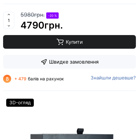
5980грн.
-20 %
4790грн.
Купити
Швидке замовлення
Знайшли дешевше?
+ 479
балів на рахунок
3D-огляд