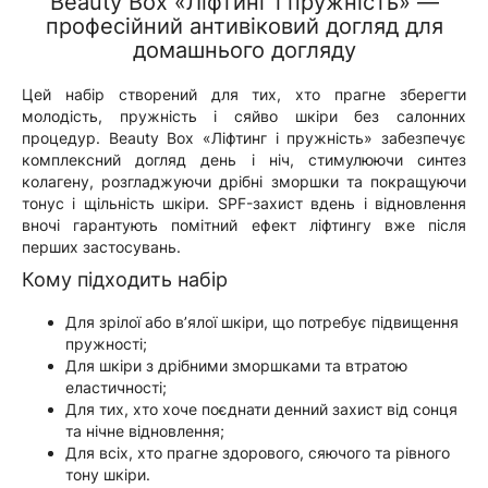
Beauty Box «Ліфтинг і пружність» —
професійний антивіковий догляд для
домашнього догляду
Цей набір створений для тих, хто прагне зберегти
молодість, пружність і сяйво шкіри без салонних
процедур. Beauty Box «Ліфтинг і пружність» забезпечує
комплексний догляд день і ніч, стимулюючи синтез
колагену, розгладжуючи дрібні зморшки та покращуючи
тонус і щільність шкіри. SPF-захист вдень і відновлення
вночі гарантують помітний ефект ліфтингу вже після
перших застосувань.
Кому підходить набір
Для зрілої або в’ялої шкіри, що потребує підвищення
пружності;
Для шкіри з дрібними зморшками та втратою
еластичності;
Для тих, хто хоче поєднати денний захист від сонця
та нічне відновлення;
Для всіх, хто прагне здорового, сяючого та рівного
тону шкіри.