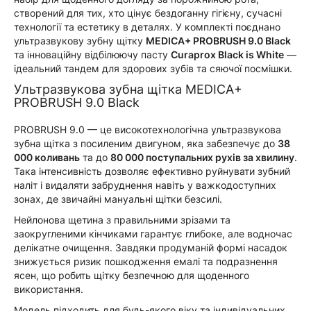
створений для тих, хто цінує бездоганну гігієну, сучасні
технології та естетику в деталях. У комплекті поєднано
ультразвукову зубну щітку
MEDICA+ PROBRUSH 9.0 Black
та інноваційну відбілюючу пасту
Curaprox Black is White
—
ідеальний тандем для здорових зубів та сяючої посмішки.
Ультразвукова зубна щітка MEDICA+
PROBRUSH 9.0 Black
PROBRUSH 9.0 — це високотехнологічна ультразвукова
зубна щітка з посиленим двигуном, яка забезпечує до
38
000 коливань
та до
80 000 поступальних рухів за хвилину
.
Така інтенсивність дозволяє ефективно руйнувати зубний
наліт і видаляти забруднення навіть у важкодоступних
зонах, де звичайні мануальні щітки безсилі.
Нейлонова щетина з правильними зрізами та
заокругленими кінчиками гарантує глибоке, але водночас
делікатне очищення. Завдяки продуманій формі насадок
знижується ризик пошкодження емалі та подразнення
ясен, що робить щітку безпечною для щоденного
використання.
Модель підходить для будь-якого віку та індивідуальних