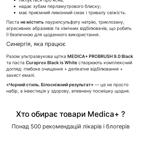
надає зубам перламутрового блиску;
має приємний лимонний смак і тривалу свіжість.
Паста
не містить
лаурилсульфату натрію, триклозану,
агресивних абразивів та хімічних відбілювачів, що робить
її безпечною для щоденного використання.
Синергія, яка працює
Разом ультразвукова щітка
MEDICA+ PROBRUSH 9.0 Black
та паста
Curaprox Black is White
створюють комплексний
догляд: глибоке очищення + делікатне відбілювання +
захист емалі.
«Чорний стиль. Білосніжний результат»
— це не просто
набір, а інвестиція у здорову, впевнену посмішку щодня.
Хто обирає товари Medica+ ?
Понад 500 рекомендацій лікарів і блогерів