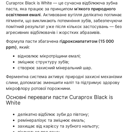
Curaprox Black is White — це сучасна відбілююча зубна
паста, яка працює за принципом
м’якого природного
освітлення емалі
. Активоване вугілля делікатно поглинає
пігменти, що викликають потемніння зубів, забезпечуючи
помітний результат уже після кількох застосувань — без
агресивних відбілювачів і жорстких абразивів.
Формула пасти збагачена
гідроксиапатитом (15 000
ppm)
, який:
відновлює мікротріщини емалі;
зміцнює структуру зубів;
створює захисний мінеральний шар.
Ферментна система активує природні захисні механізми
слини, допомагає зменшити наліт та підтримує здорову
мікрофлору ротової порожнини.
Основні переваги пасти Curaprox Black is
White
делікатно відбілює зуби до півтону;
ремінералізує та зміцнює емаль;
захищає від карієсу та зубного нальоту;
піклується про ясна;