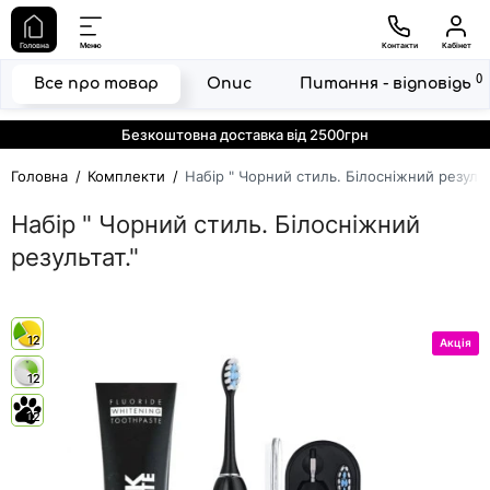
Головна
Меню
Контакти
Кабінет
0
Все про товар
Опис
Питання - відповідь
Безкоштовна доставка від 2500грн
Головна
Комплекти
Набір " Чорний стиль. Білосніжний результ
Набір " Чорний стиль. Білосніжний
результат."
12
Акція
12
12