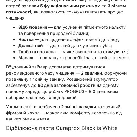
потреб завдяки
5 функціональним режимам
та
3 рівням
потужності
, які дозволяють точно налаштувати процес
чищення:
Відбілювання
— для усунення пігментного нальоту
та повернення природної білизни;
Чистка
— для щоденного ефективного догляду;
Делікатний
— ідеальний для чутливих зубів;
Турбота про ясна
— м’яке очищення та стимуляція;
Масаж
— покращує кровообіг і загальний стан ясен.
Вбудований таймер допомагає дотримуватися
рекомендованого часу чищення —
2 хвилини
, формуючи
правильну гігієнічну звичку. Розширений акумулятор
забезпечує до
60 днів автономної роботи
на одному
повному заряді, що робить PROBRUSH 9.0 ідеальним
вибором для дому та подорожей.
У комплекті передбачено
2 змінні насадки
та зручний
фірмовий чохол — максимум комфорту незалежно від
вашого ритму життя.
Відбілююча паста Curaprox Black is White