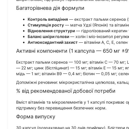
Багаторівнева дія формули
Контроль випадіння
— екстракт пальми сереноа (
Стимуляція росту
— матча Удзі (Японія) та вітам
Відновлення структури
— гідролізований кератин 
Баланс шкіри голови
— холін і міо-інозитол регулю
Антиоксидантний захист
— вітаміни A, C, E, селен
Активні компоненти (1 капсула — 650 мг ±9
Екстракт пальми сереноа — 100 мг; вітамін C — 70 мг; L-
— 22 мг; цинк (бісгліцинат) — 15 мг; вітамін E — 15 мг; я
мідь — 1 мг; вітамін B9 — 0,4 мг; біотин — 0,05 мг; селе
Допоміжні речовини: мікрокристалічна целюлоза, кальці
% від рекомендованої добової потреби
Вміст вітамінів та мікроелементів у 1 капсулі покриває
підтримку без перевищення безпечних норм.
Форма випуску
30 капсул (розраховано на 30 днів прийому). Блістери по