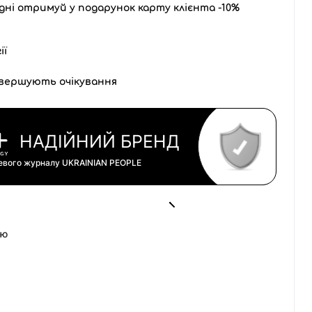
дні отримуй у подарунок карту клієнта -10%
ії
вершують очікування
НАДІЙНИЙ БРЕНД
цевого журналу
UKRAINIAN PEOPLE
ою