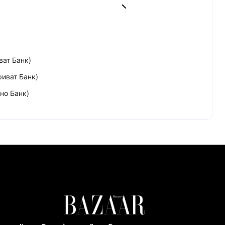
ват Банк)
риват Банк)
но Банк)