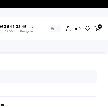
063 644 33 45
0
Ук
:00-19:00 Нд.- Вихідний
186