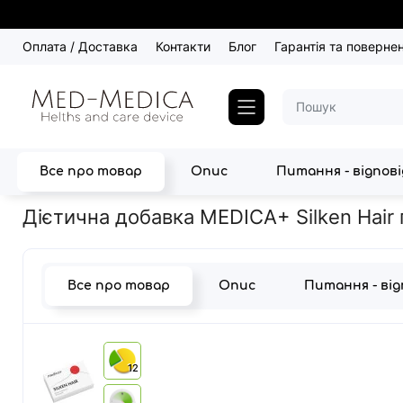
Оплата / Доставка
Контакти
Блог
Гарантія та поверне
Все про товар
Опис
Питання - відпов
Головна
БАДи
Дієтична добавка MEDICA+ Silken Hair проти в
Дієтична добавка MEDICA+ Silken Hair 
Все про товар
Опис
Питання - ві
12