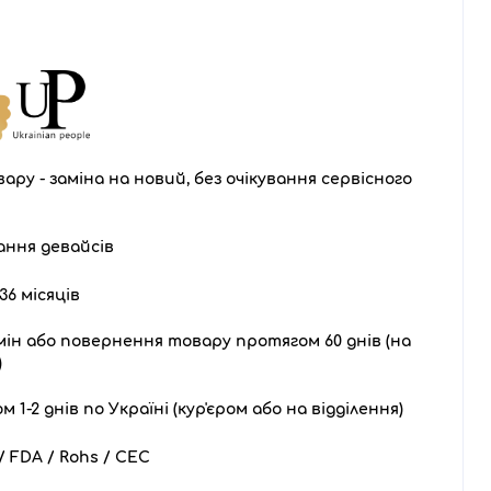
ару - заміна на новий, без очікування сервісного
ання девайсів
36 місяців
ін або повернення товару протягом 60 днів (на
)
1-2 днів по Україні (кур'єром або на відділення)
 FDA / Rohs / CEC