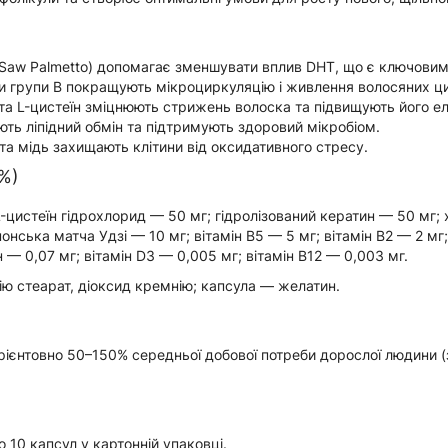
Saw Palmetto) допомагає зменшувати вплив DHT, що є ключовим
іни групи B покращують мікроциркуляцію і живлення волосяних ц
та L-цистеїн зміцнюють стрижень волоска та підвищують його ел
ють ліпідний обмін та підтримують здоровий мікробіом.
 та мідь захищають клітини від оксидативного стресу.
%)
цистеїн гідрохлорид — 50 мг; гідролізований кератин — 50 мг; хо
понська матча Удзі — 10 мг; вітамін B5 — 5 мг; вітамін B2 — 2 мг; 
н — 0,07 мг; вітамін D3 — 0,005 мг; вітамін B12 — 0,003 мг.
ю стеарат, діоксид кремнію; капсула — желатин.
 орієнтовно 50–150% середньої добової потреби дорослої людини 
 10 капсул у картонній упаковці.