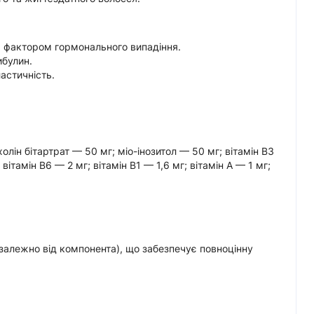
 фактором гормонального випадіння.
ибулин.
астичність.
лін бітартрат — 50 мг; міо-інозитол — 50 мг; вітамін B3
вітамін B6 — 2 мг; вітамін B1 — 1,6 мг; вітамін A — 1 мг;
(залежно від компонента), що забезпечує повноцінну