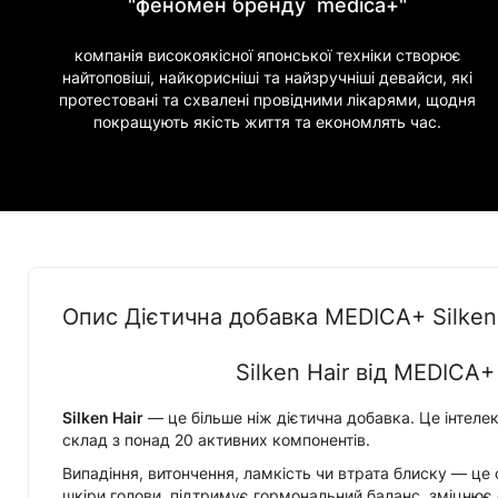
"феномен бренду medica+"
компанія високоякісної японської техніки створює
найтоповіші, найкорисніші та найзручніші девайси, які
протестовані та схвалені провідними лікарями, щодня
покращують якість життя та економлять час.
Опис Дієтична добавка MEDICA+ Silken 
Silken Hair від MEDICA
Silken Hair
— це більше ніж дієтична добавка. Це інтеле
склад з понад 20 активних компонентів.
Випадіння, витончення, ламкість чи втрата блиску — це 
шкіри голови, підтримує гормональний баланс, зміцнює 