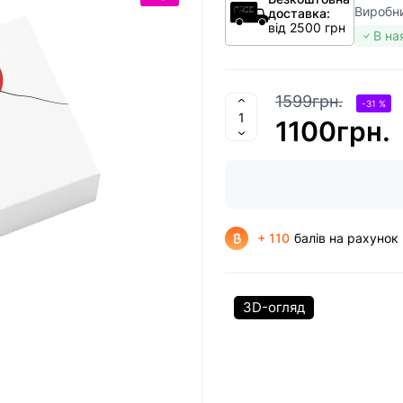
Виробн
доставка:
від 2500 грн
В на
1599грн.
-31 %
1100грн.
+ 110
балів на рахунок
3D-огляд