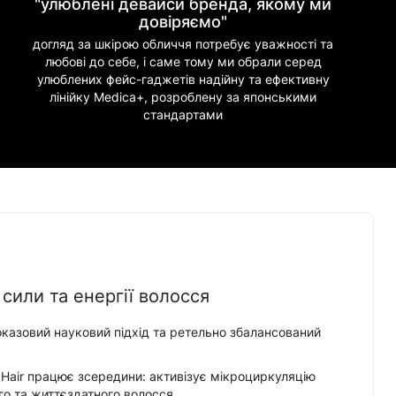
"улюблені девайси бренда, якому ми
довіряємо"
догляд за шкірою обличчя потребує уважності та
любові до себе, і саме тому ми обрали серед
улюблених фейс-гаджетів надійну та ефективну
лінійку Medica+, розроблену за японськими
стандартами
сили та енергії волосся
оказовий науковий підхід та ретельно збалансований
n Hair працює зсередини: активізує мікроциркуляцію
го та життєздатного волосся.