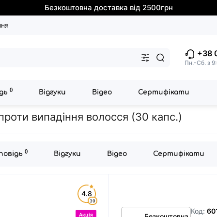
Безкоштовна доставка від 2500грн
ння
+38 
Пн.-Сб. з 9
0
ідь
Відгуки
Відео
Сертифікати
ипадіння волосся (30 капс.)
проти випадіння волосся (30 капс.)
0
дповідь
Відгуки
Відео
Сертифікати
4.8
39
Код:
60
Акція
Безкоштовна