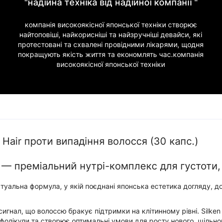
"надійна техніка від надійної компанії "
компанія високоякісної японської техніки створює
найтоповіші, найкорисніші та найзручніші девайси, які
протестовані та схвалені провідними лікарями, щодня
покращують якість життя та економлять час.компанія
високоякісної японської техніки
Hair проти випадіння волосся (30 капс.)
+ — преміальний нутрі-комплекс для густоти, 
ктуальна формула, у якій поєднані японська естетика догляду, д
сигнал, що волоссю бракує підтримки на клітинному рівні. Silke
фолікули та створює оптимальні умови для росту нового, щільно