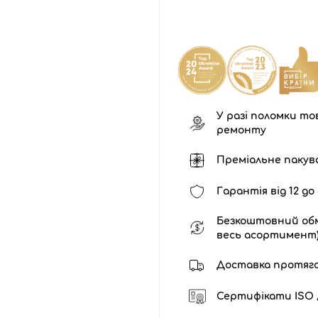
У разі поломки тов
ремонту
Преміальне пакув
Гарантія від 12 до 
Безкоштовний обм
весь асортимент
Доставка протягом 
Сертифікати ISO /