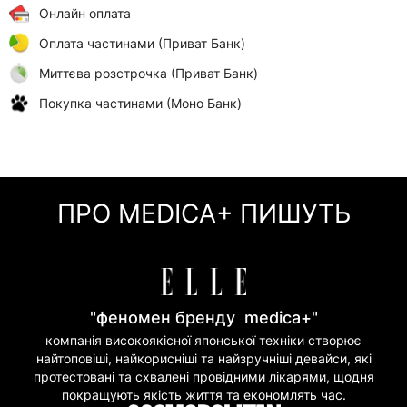
Онлайн оплата
Оплата частинами (Приват Банк)
Миттєва розстрочка (Приват Банк)
Покупка частинами (Моно Банк)
ПРО MEDICA+ ПИШУТЬ
"феномен бренду medica+"
компанія високоякісної японської техніки створює
найтоповіші, найкорисніші та найзручніші девайси, які
протестовані та схвалені провідними лікарями, щодня
покращують якість життя та економлять час.