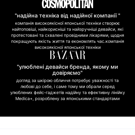
"надійна техніка від надійної компанії "
компанія високоякісної японської техніки створює
найтоповіші, найкорисніші та найзручніші девайси, які
протестовані та схвалені провідними лікарями, щодня
покращують якість життя та економлять час.компанія
високоякісної японської техніки
"улюблені девайси бренда, якому ми
довіряємо"
догляд за шкірою обличчя потребує уважності та
любові до себе, і саме тому ми обрали серед
улюблених фейс-гаджетів надійну та ефективну лінійку
Medica+, розроблену за японськими стандартами