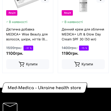
Акція
Акція
В наявності
В наявності
Дієтична добавка
Денний крем для обличчя
MEDICA+ Wise Beauty для
MEDICA+ Lift & Glow Day
волосся, шкіри, нігтів (60
Cream SPF 30 (50 мл)
капс)
1599грн.
1400грн.
-31 %
-15 %
1100грн.
1190грн.
Купити
Купити
Med-Medica - Ukraine health store