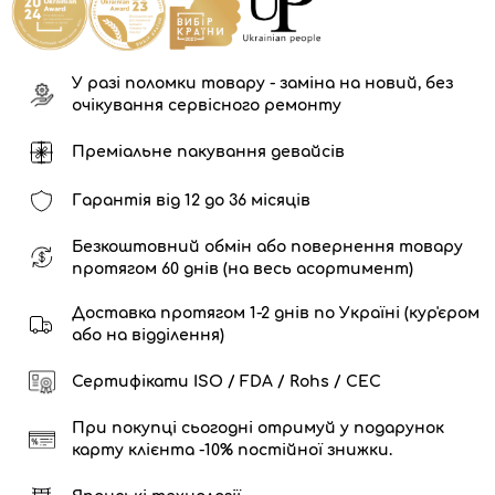
У разі поломки товару - заміна на новий, без
очікування сервісного ремонту
Преміальне пакування девайсів
Гарантія від 12 до 36 місяців
Безкоштовний обмін або повернення товару
протягом 60 днів (на весь асортимент)
Доставка протягом 1-2 днів по Україні (кур'єром
або на відділення)
Сертифікати ISO / FDA / Rohs / CEC
При покупці сьогодні отримуй у подарунок
карту клієнта -10% постійної знижки.