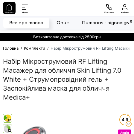
Головна
Меню
Контакти
Кабінет
0
Все про товар
Опис
Питання - відповідь
Безкоштовна доставка від 2500грн
Головна
Комплекти
Набір Мікрострумовий RF Lifting Масажер 
Набір Мікрострумовий RF Lifting
Масажер для обличчя Skin Lifting 7.0
White + Струмопровідний гель +
Заспокійлива маска для обличчя
Medica+
4.9
12
30
12
Акція