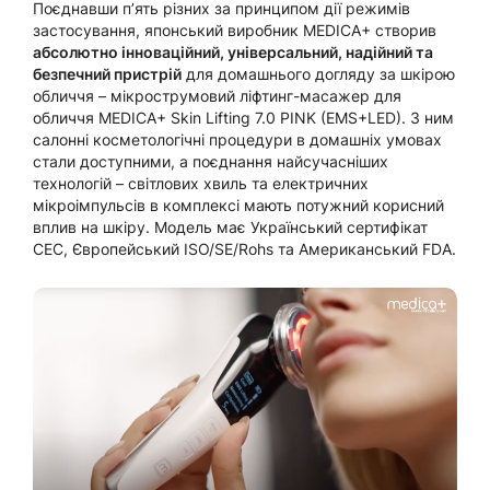
Поєднавши п’ять різних за принципом дії режимів
застосування, японський виробник MEDICA+ створив
абсолютно інноваційний, універсальний, надійний та
безпечний пристрій
для домашнього догляду за шкірою
обличчя – мікрострумовий ліфтинг-масажер для
обличчя MEDICA+ Skin Lifting 7.0 PINK (EMS+LED). З ним
салонні косметологічні процедури в домашніх умовах
стали доступними, а поєднання найсучасніших
технологій – світлових хвиль та електричних
мікроімпульсів в комплексі мають потужний корисний
вплив на шкіру. Модель має Український сертифікат
СЕС, Європейський ISO/SE/Rohs та Американський FDA.