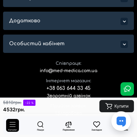
Додатково
Особистий кабінет
Співпраця:
info@med-medica.com.ua
Інтернет магазин:
+38 063 644 33 45
Зворотній дзвінок
5810грн.
-22 %
Купити
Прийом заявок:
4532грн.
Цілодобово
0
Адреса магазину:
м.Київ, вул. Кирилівська, 160/20
Каталог
Пошук
Порівняння
Закладки
Кошик