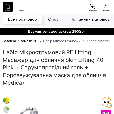
Головна
Меню
Контакти
Кабінет
0
Все про товар
Опис
Питання - відповідь
Безкоштовна доставка від 2500грн
Головна
Комплекти
Набір Мікрострумовий RF Lifting Масажер 
Набір Мікрострумовий RF Lifting
Масажер для обличчя Skin Lifting 7.0
Pink + Струмопровідний гель +
Порозвужувальна маска для обличчя
Medica+
4.9
12
24
12
Акція