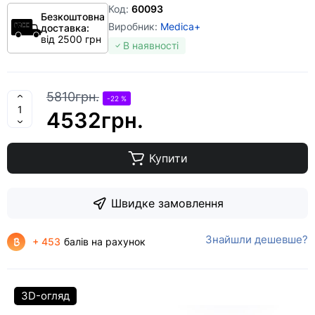
Код:
60093
Безкоштовна
Виробник:
Medica+
доставка:
від 2500 грн
В наявності
5810грн.
-22 %
4532грн.
Купити
Швидке замовлення
Знайшли дешевше?
+ 453
балів на рахунок
3D-огляд