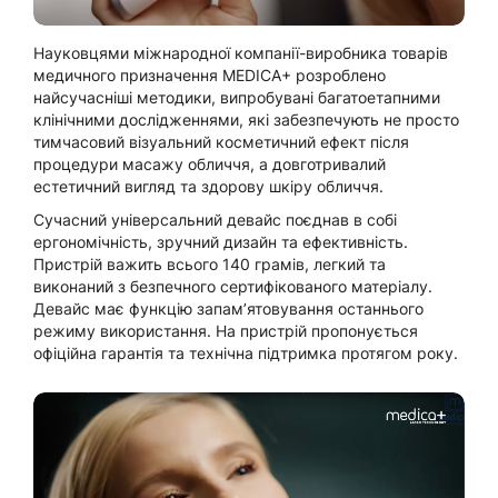
Науковцями міжнародної компанії-виробника товарів
медичного призначення MEDICA+ розроблено
найсучасніші методики, випробувані багатоетапними
клінічними дослідженнями, які забезпечують не просто
тимчасовий візуальний косметичний ефект після
процедури масажу обличчя, а довготривалий
естетичний вигляд та здорову шкіру обличчя.
Сучасний універсальний девайс поєднав в собі
ергономічність, зручний дизайн та ефективність.
Пристрій важить всього 140 грамів, легкий та
виконаний з безпечного сертифікованого матеріалу.
Девайс має функцію запам’ятовування останнього
режиму використання. На пристрій пропонується
офіційна гарантія та технічна підтримка протягом року.