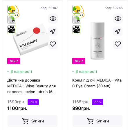
Код:
60187
Код:
60245
4.9
4.8
12
12
35
38
12
12
12
12
Акція
Акція
В наявності
В наявності
Дієтична добавка
Крем під очі MEDICA+ Vita
MEDICA+ Wise Beauty для
C Eye Cream (30 мл)
волосся, шкіри, нігтів (60
капс)
1599грн.
1165грн.
-31 %
-15 %
1100грн.
990грн.
Купити
Купити