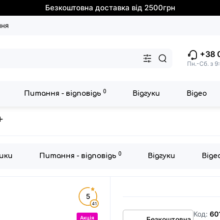
Безкоштовна доставка від 2500грн
ння
+38 
Пн.-Сб. з 9
0
Питання - відповідь
Відгуки
Відео
dica+
+
0
ики
Питання - відповідь
Відгуки
Віде
5
41
Код:
60
Акція
Безкоштовна