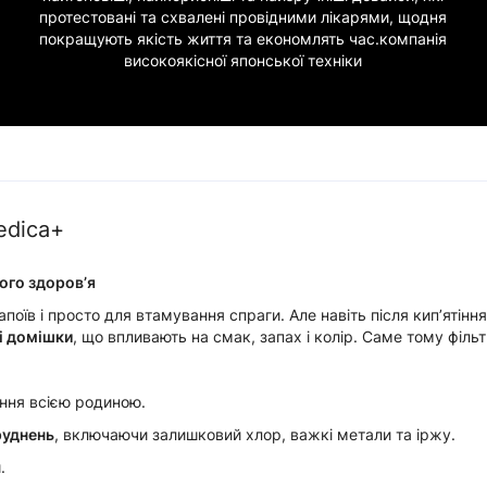
протестовані та схвалені провідними лікарями, щодня
покращують якість життя та економлять час.компанія
високоякісної японської техніки
edica+
ого здоров’я
оїв і просто для втамування спраги. Але навіть після кипʼятін
і домішки
, що впливають на смак, запах і колір. Саме тому філь
ння всією родиною.
руднень
, включаючи залишковий хлор, важкі метали та іржу.
.