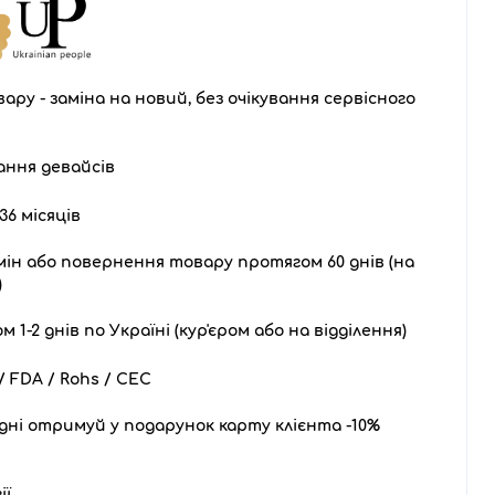
ару - заміна на новий, без очікування сервісного
ання девайсів
36 місяців
ін або повернення товару протягом 60 днів (на
)
1-2 днів по Україні (кур'єром або на відділення)
 FDA / Rohs / CEC
дні отримуй у подарунок карту клієнта -10%
ії