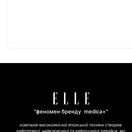
"феномен бренду medica+"
компанія високоякісної японської техніки створює
найтоповіші, найкорисніші та найзручніші девайси, які