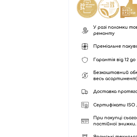
У разі поломки тов
ремонту
Преміальне пакув
Гарантія від 12 до 
Безкоштовний обм
весь асортимент
Доставка протягом 
Сертифікати ISO /
При покупці сього
постійної знижки.
Японські технолог