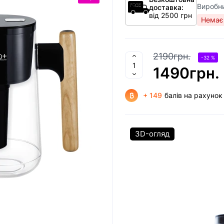
Виробн
доставка:
від 2500 грн
Немає 
2190грн.
-32 %
1490грн.
+ 149
балів на рахунок
3D-огляд