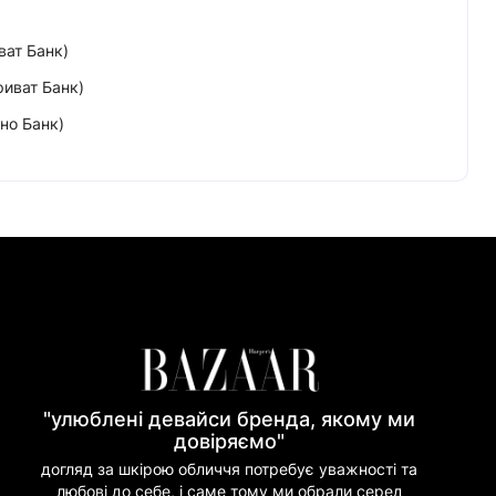
ват Банк)
риват Банк)
но Банк)
"улюблені девайси бренда, якому ми
довіряємо"
догляд за шкірою обличчя потребує уважності та
любові до себе, і саме тому ми обрали серед