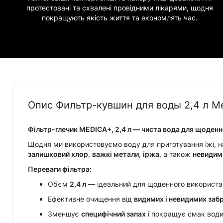
протестовані та схвалені провідними лікарями, щодня
покращують якість життя та економлять час.
Опис Фильтр-кувшин для воды 2,4 л M
Фільтр-глечик MEDICA+, 2,4 л — чиста вода для щоденн
Щодня ми використовуємо воду для приготування їжі, нап
залишковий хлор
,
важкі метали
,
іржа
, а також
невидим
Переваги фільтра:
Об’єм
2,4 л
— ідеальний для щоденного використа
Ефективне очищення від
видимих і невидимих заб
Зменшує
специфічний запах
і покращує смак води