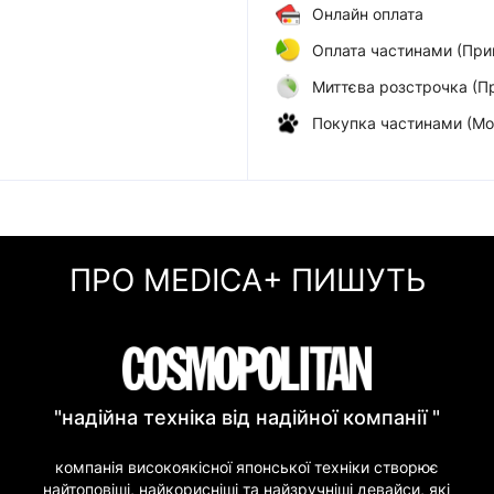
Онлайн оплата
Оплата частинами (При
Миттєва розстрочка (П
Покупка частинами (Мо
ПРО MEDICA+ ПИШУТЬ
"надійна техніка від надійної компанії "
компанія високоякісної японської техніки створює
найтоповіші, найкорисніші та найзручніші девайси, які