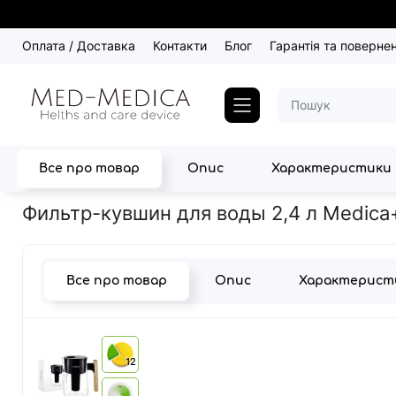
Оплата / Доставка
Контакти
Блог
Гарантія та поверне
Все про товар
Опис
Характеристики
Головна
Товари для дому
Фильтр-кувшин для воды 2,4 л Me
Фильтр-кувшин для воды 2,4 л Medica
Все про товар
Опис
Характерист
12