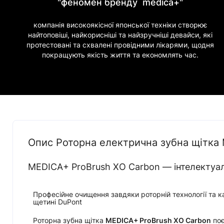
"феномен бренду medica+"
компанія високоякісної японської техніки створює
найтоповіші, найкорисніші та найзручніші девайси, які
протестовані та схвалені провідними лікарями, щодня
покращують якість життя та економлять час.
Опис Роторна електрична зубна щітка 
MEDICA+ ProBrush XO Carbon — інтелектуал
Професійне очищення завдяки роторній технології та к
щетині DuPont
Роторна зубна щітка
MEDICA+ ProBrush XO Carbon
поє