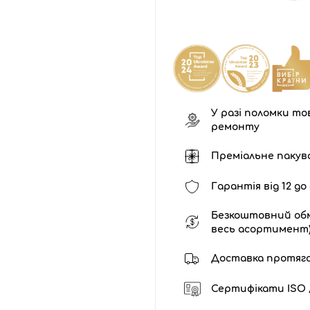
У разі поломки тов
ремонту
Преміальне пакув
Гарантія від 12 до 
Безкоштовний обм
весь асортимент
Доставка протягом 
Сертифікати ISO /