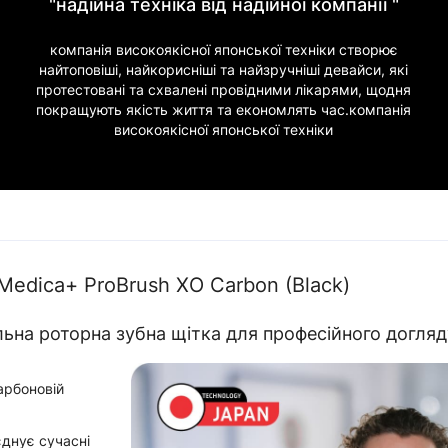
"надійна техніка від надійної компанії "
компанія високоякісної японської техніки створює
найтоповіші, найкорисніші та найзручніші девайси, які
протестовані та схвалені провідними лікарями, щодня
покращують якість життя та економлять час.компанія
високоякісної японської техніки
Medica+ ProBrush XO Сarbon (Black)
ьна роторна зубна щітка для професійного догля
арбоновій
днує сучасні