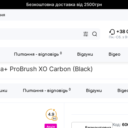
Безкоштовна доставка від 2500грн
ння
+38 
Пн.-Сб. з 9
0
Питання - відповідь
Відгуки
Відео
а зубна щітка Medica+ ProBrush XO Сarbon (Black)
a+ ProBrush XO Сarbon (Black)
0
ики
Питання - відповідь
Відгуки
Віде
4.9
80
Код:
60
Акція
Безкоштовна