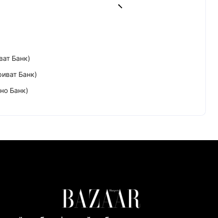
ват Банк)
риват Банк)
но Банк)