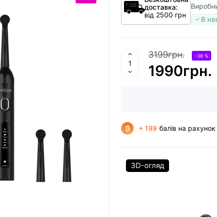
Виробн
доставка:
від 2500 грн
В на
3199грн.
-38 %
1990грн.
+ 199
балів на рахунок
3D-огляд