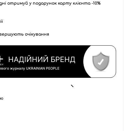
дні отримуй у подарунок карту клієнта -10%
ії
вершують очікування
НАДІЙНИЙ БРЕНД
цевого журналу
UKRAINIAN PEOPLE
ою