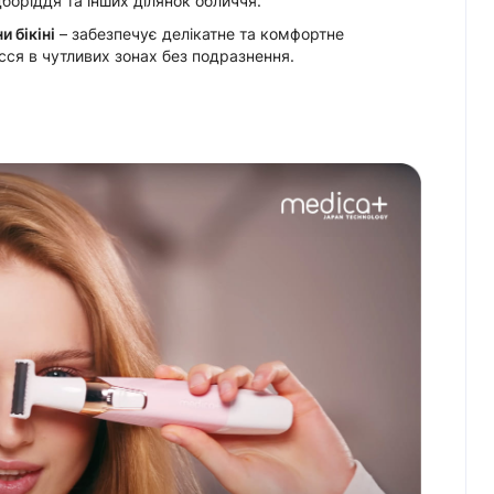
дборіддя та інших ділянок обличчя.
и бікіні
– забезпечує делікатне та комфортне
ся в чутливих зонах без подразнення.