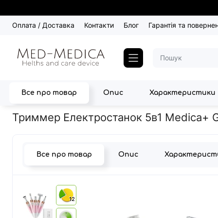
Оплата / Доставка
Контакти
Блог
Гарантія та поверне
Все про товар
Опис
Характеристики
Головна
Догляд за шкірою
Тримери
Триммер Електростано
Триммер Електростанок 5в1 Medica+ G-
Все про товар
Опис
Характерист
12