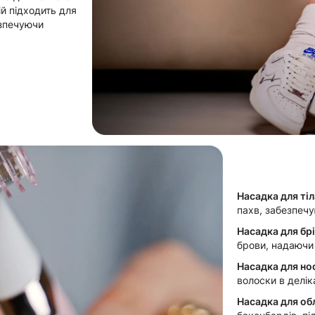
ій підходить для
езпечуючи
Насадка для тіл
пахв, забезпечу
Насадка для бр
брови, надаючи
Насадка для нос
волоски в делік
Насадка для об