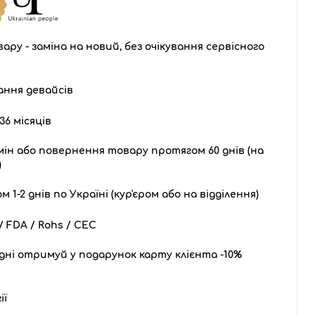
ару - заміна на новий, без очікування сервісного
ання девайсів
36 місяців
ін або повернення товару протягом 60 днів (на
)
1-2 днів по Україні (кур'єром або на відділення)
 FDA / Rohs / CEC
дні отримуй у подарунок карту клієнта -10%
ії