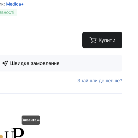
ик:
Medica+
явності
Купити
Швидке замовлення
Знайшли дешевше?
Завантаження..