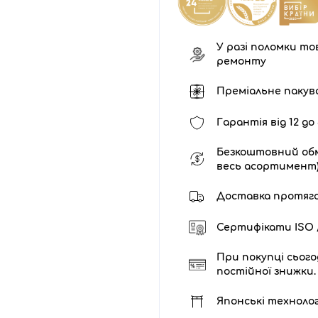
У разі поломки тов
ремонту
Преміальне пакув
Гарантія від 12 до 
Безкоштовний обм
весь асортимент
Доставка протягом 
Сертифікати ISO /
При покупці сього
постійної знижки.
Японські технолог