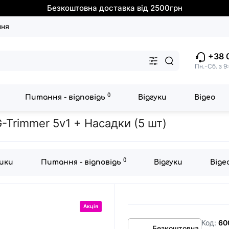
Безкоштовна доставка від 2500грн
ння
+38 
Пн.-Сб. з 9
0
Питання - відповідь
Відгуки
Відео
к 5в1 Medica+ G-Trimmer 5v1 + Насадки (5 шт)
Trimmer 5v1 + Насадки (5 шт)
0
ики
Питання - відповідь
Відгуки
Віде
Акція
Код:
60
Безкоштовна