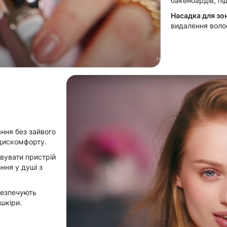
бакенбардів, пі
Насадка для зон
видалення волос
ння без зайвого
дискомфорту.
вувати пристрій
ання у душі з
безпечують
шкіри.