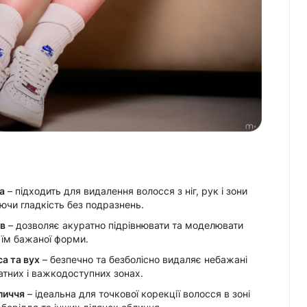
а
– підходить для видалення волосся з ніг, рук і зони
ючи гладкість без подразнень.
ів
– дозволяє акуратно підрівнювати та моделювати
 їм бажаної форми.
а та вух
– безпечно та безболісно видаляє небажані
атних і важкодоступних зонах.
личчя
– ідеальна для точкової корекції волосся в зоні