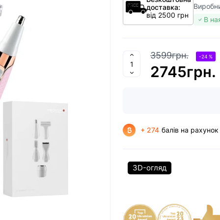
Виробн
доставка:
від 2500 грн
В на
3599грн.
-24 %
2745грн.
+ 274
балів на рахунок
3D-огляд