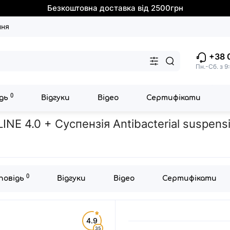
Безкоштовна доставка від 2500грн
ння
+38 
Пн.-Сб. з 9
0
ідь
Відгуки
Відео
Сертифікати
дарсонваль DARSOLINE 4.0 + Суспензія Antibacterial suspension + З
NE 4.0 + Суспензія Antibacterial suspens
0
дповідь
Відгуки
Відео
Сертифікати
4.9
35