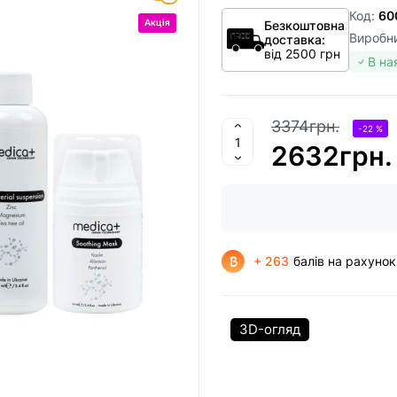
Код:
60
Акція
Безкоштовна
Виробн
доставка:
від 2500 грн
В на
3374грн.
-22 %
2632грн.
+ 263
балів на рахунок
3D-огляд