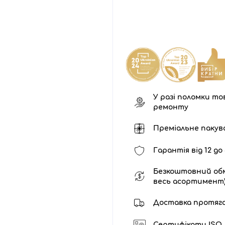
У разі поломки тов
ремонту
Преміальне пакув
Гарантія від 12 до 
Безкоштовний обм
весь асортимент
Доставка протягом 
Сертифікати ISO /