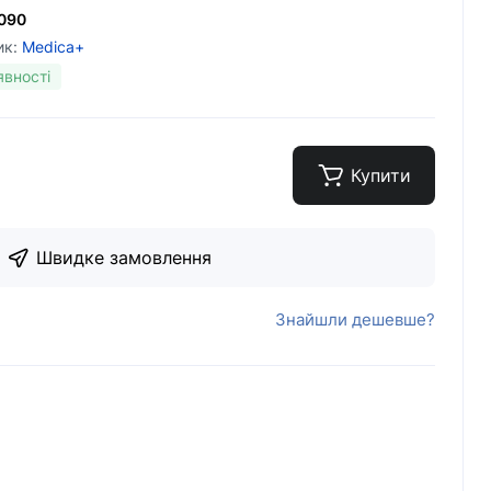
090
ик:
Medica+
явності
Купити
Швидке замовлення
Знайшли дешевше?