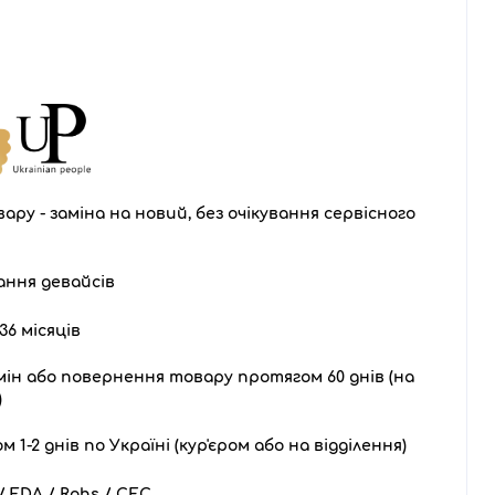
ару - заміна на новий, без очікування сервісного
ання девайсів
36 місяців
ін або повернення товару протягом 60 днів (на
)
1-2 днів по Україні (кур'єром або на відділення)
 FDA / Rohs / CEC