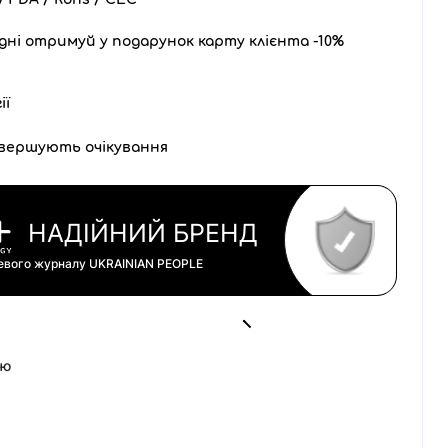
дні отримуй у подарунок карту клієнта -10%
ії
вершують очікування
НАДІЙНИЙ БРЕНД
цевого журналу
UKRAINIAN PEOPLE
ою