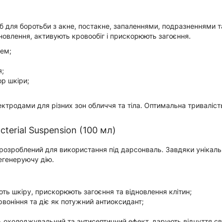
іб для боротьби з акне, постакне, запаленнями, подразненнями 
новлення, активують кровообіг і прискорюють загоєння.
нем;
я;
р шкіри;
ектродами для різних зон обличчя та тіла. Оптимальна тривалі
terial Suspension (100 мл)
 розроблений для використання під дарсонваль. Завдяки унікал
егенеруючу дію.
ь шкіру, прискорюють загоєння та відновлення клітин;
воніння та діє як потужний антиоксидант;
охолоджувальний та антисептичний ефект, дарують відчуття св