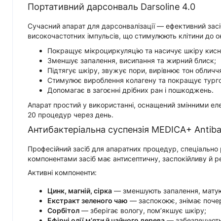
Портативний дарсонваль Darsoline 4.0
Сучасний апарат для дарсонвалізації — ефективний зас
високочастотних імпульсів, що стимулюють клітини до о
Покращує мікроциркуляцію та насичує шкіру кис
Зменшує запалення, висипання та жирний блиск;
Підтягує шкіру, звужує пори, вирівнює тон обличч
Стимулює вироблення колагену та покращує турго
Допомагає в загоєнні дрібних ран і пошкоджень.
Апарат простий у використанні, оснащений змінними ел
20 процедур через день.
Антибактеріальна суспензія MEDICA+ Antibac
Професійний засіб для апаратних процедур, спеціально
компонентами засіб має антисептичну, заспокійливу й р
Активні компоненти:
Цинк, магній, сірка
— зменшують запалення, матуют
Екстракт зеленого чаю
— заспокоює, знімає почер
Сорбітол
— зберігає вологу, пом’якшує шкіру;
Ефірні олії м’яти й чайного дерева
— забезпечують 