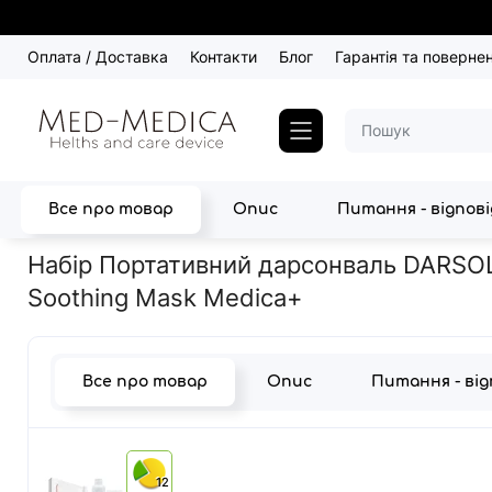
Оплата / Доставка
Контакти
Блог
Гарантія та поверне
Все про товар
Опис
Питання - відпов
Головна
Догляд за шкірою
Дарсонваль
Набір Портативний 
Набір Портативний дарсонваль DARSOLI
Soothing Mask Medica+
Все про товар
Опис
Питання - ві
12