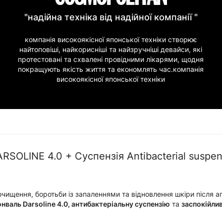
"надійна техніка від надійної компанії "
компанія високоякісної японської техніки створює
найтоповіші, найкорисніші та найзручніші девайси, які
протестовані та схвалені провідними лікарями, щодня
покращують якість життя та економлять час.компанія
високоякісної японської техніки
SOLINE 4.0 + Суспензія Antibacterial suspe
очищення, боротьби із запаленнями та відновлення шкіри після а
нваль Darsoline 4.0, антибактеріальну суспензію
та
заспокійли