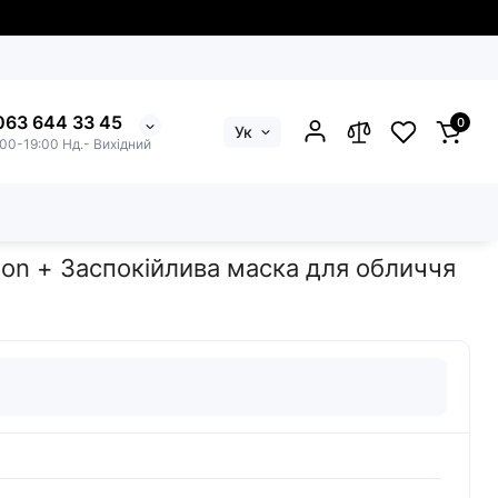
063 644 33 45
0
Ук
:00-19:00 Нд.- Вихідний
аспокійлива маска для обличчя Soothing Mask Medica+
ion + Заспокійлива маска для обличчя