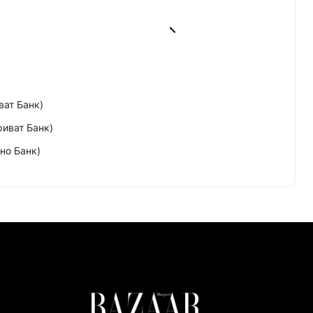
ват Банк)
риват Банк)
но Банк)